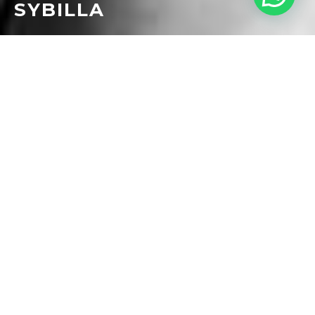
SYBILLA
,
,
in category
DISEÑO
FASHION
MODA
tags
,
,
,
JOCOMOMOLASYBILLA
LOUIS VUITTONETSYBILLA
MODA
,
,
PREMIONACIONADEMODA2015
SYBILLA SORONDO
TRAYECTORIASYBILLA
Sybilla Sorondo Myelzwinska nacida en Nueva York en
1963 se trasladó a Madrid muy jovencita junto a su
padre. A los 17 años viajó a
París
, donde adquirió
experiencia en el taller de costura con
Yves Saint
Laurent
y tan solo tres años después presentó su primera
colección de prêt-à-porter en Barcelona. A los 25 años