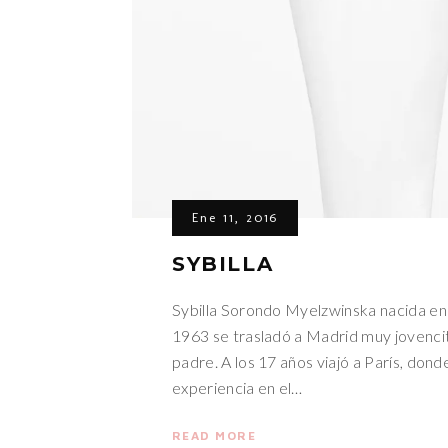
Ene 11, 2016
SYBILLA
Sybilla Sorondo Myelzwinska nacida e
1963 se trasladó a Madrid muy jovencit
padre. A los 17 años viajó a París, dond
experiencia en el…
READ MORE