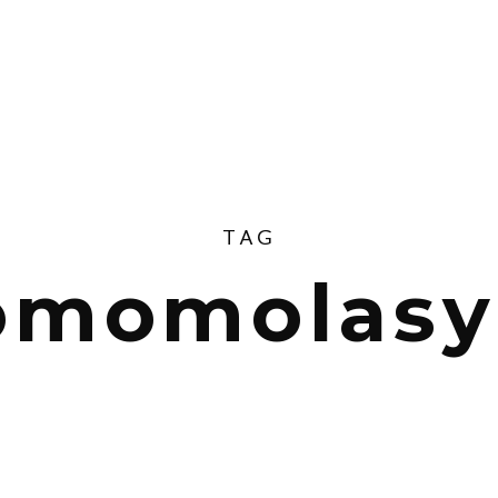
TAG
omomolasyb