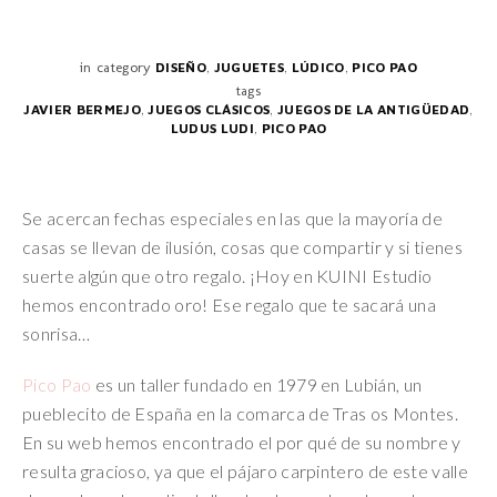
,
,
,
in category
DISEÑO
JUGUETES
LÚDICO
PICO PAO
tags
,
,
,
JAVIER BERMEJO
JUEGOS CLÁSICOS
JUEGOS DE LA ANTIGÜEDAD
,
LUDUS LUDI
PICO PAO
Se acercan fechas especiales en las que la mayoría de
casas se llevan de ilusión, cosas que compartir y si tienes
suerte algún que otro regalo. ¡Hoy en KUINI Estudio
hemos encontrado oro! Ese regalo que te sacará una
sonrisa…
Pico Pao
es un taller fundado en 1979 en Lubián, un
pueblecito de España en la comarca de Tras os Montes.
En su web hemos encontrado el por qué de su nombre y
resulta gracioso, ya que el pájaro carpintero de este valle